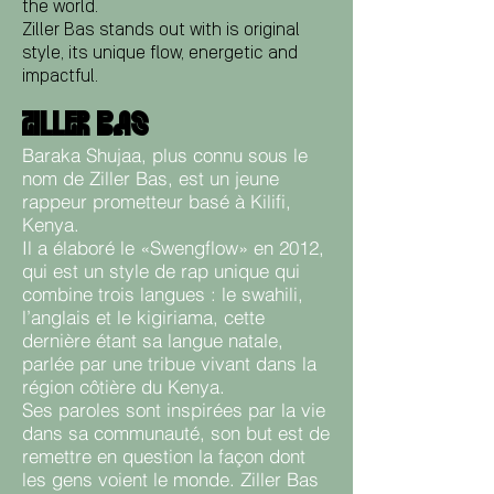
the world.
Ziller Bas stands out with is original
style, its unique flow, energetic and
impactful.
ZILLER BAS
Baraka Shujaa, plus connu sous le
nom de Ziller Bas, est un jeune
rappeur prometteur basé à Kilifi,
Kenya.
Il a élaboré le «Swengflow» en 2012,
qui est un style de rap unique qui
combine trois langues : le swahili,
l’anglais et le kigiriama, cette
dernière étant sa langue natale,
parlée par une tribue vivant dans la
région côtière du Kenya.
Ses paroles sont inspirées par la vie
dans sa communauté, son but est de
remettre en question la façon dont
les gens voient le monde. Ziller Bas