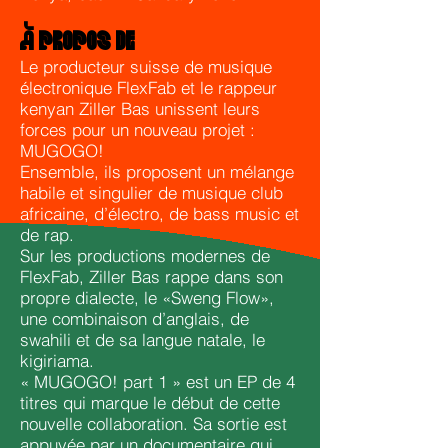
À PROPOS DE
Le producteur suisse de musique
électronique FlexFab et le rappeur
kenyan Ziller Bas unissent leurs
forces pour un nouveau projet :
MUGOGO!
Ensemble, ils proposent un mélange
habile et singulier de musique club
africaine, d’électro, de bass music et
de rap.
Sur les productions modernes de
FlexFab, Ziller Bas rappe dans son
propre dialecte, le «Sweng Flow»,
une combinaison d’anglais, de
swahili et de sa langue natale, le
kigiriama.
« MUGOGO! part 1 » est un EP de 4
titres qui marque le début de cette
nouvelle collaboration. Sa sortie est
appuyée par un documentaire qui