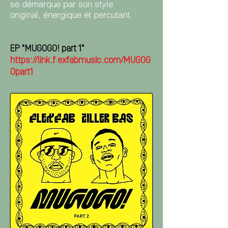
se démarque par son style
original, énergique et percutant.
EP
"MUGOGO! part 1"
https://link.flexfabmusic.com/MUGOG
Opart1