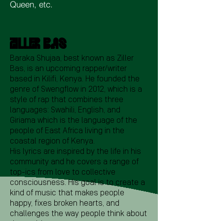
Queen, etc.
ZILLER BAS
Baraka Shujaa, best known as Ziller
Bas, is an upcoming rapper/writer
based in Kilifi, Kenya. He founded the
genre of Swengflow in 2012, which is a
style of rap that combines three
languages: Swahili, English, and
Giriama which is the language of the
people of East Africa living in the
coastal region of Kenya.
His lyrics are inspired by the life in his
community and he covers a range of
top-ics from love to collective
consciousness. His goal is to create a
kind of music that makes people
happy, fixes broken hearts, and
challenges the way people think about