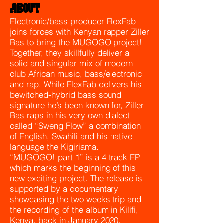
ABOUT
Electronic/bass producer FlexFab
joins forces with Kenyan rapper Ziller
Bas to bring the MUGOGO project!
Together, they skillfully deliver a
solid and singular mix of modern
club African music, bass/electronic
and rap. While FlexFab delivers his
bewitched-hybrid bass sound
signature he’s been known for, Ziller
Bas raps in his very own dialect
called “Sweng Flow” a combination
of English, Swahili and his native
language the Kigiriama.
“MUGOGO! part 1” is a 4 track EP
which marks the beginning of this
new exciting project. The release is
supported by a documentary
showcasing the two weeks trip and
the recording of the album in Kilifi,
Kenya, back in January 2020.